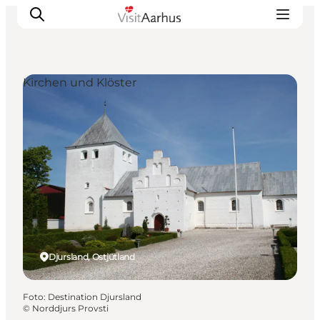
Kirchen und Klöster
Sehen und erleben
Veranstaltungen
Städte und Regionen
Reiseplanung
Transport
Djursland, Ostjütland
Foto
:
Destination Djursland
©
Norddjurs Provsti