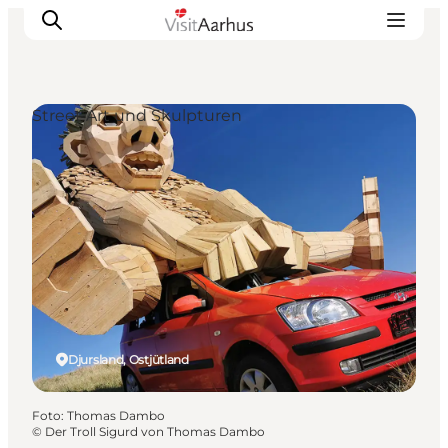
Street Art und Skulpturen
Sehen und erleben
Veranstaltungen
Städte und Regionen
Reiseplanung
Transport
Djursland, Ostjütland
Foto
:
Thomas Dambo
©
Der Troll Sigurd von Thomas Dambo