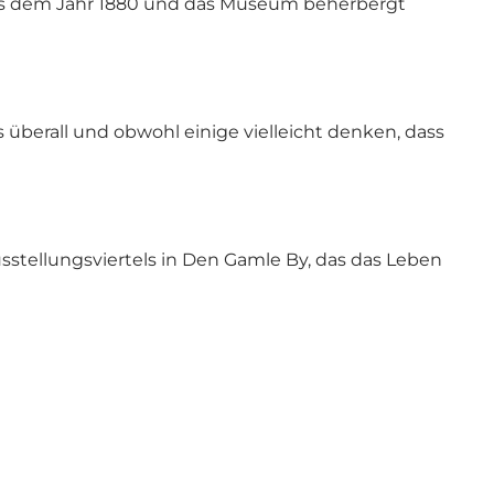
t aus dem Jahr 1880 und das Museum beherbergt
überall und obwohl einige vielleicht denken, dass
stellungsviertels in Den Gamle By, das das Leben