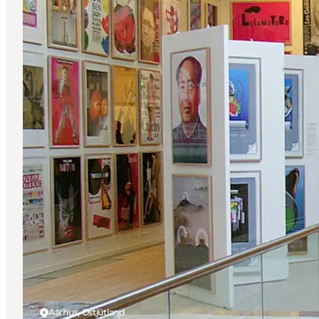
Aarhus, Ostjütland