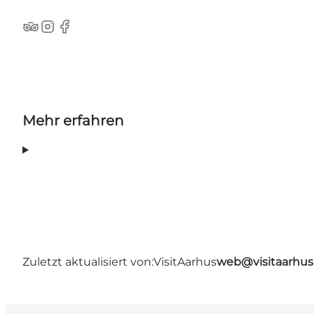
TripAdvisor
Instagram
Facebook
Mehr erfahren
Zuletzt aktualisiert von:
VisitAarhus
web@visitaarhu