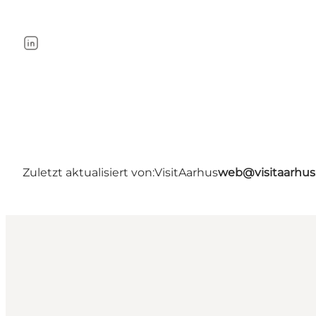
LinkedIn
Zuletzt aktualisiert von:
VisitAarhus
web@visitaarhu