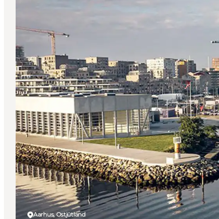
Aarhus, Ostjütland