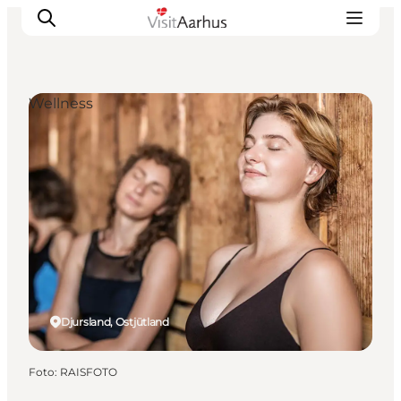
Wellness
Sehen und erleben
Veranstaltungen
Städte und Regionen
Reiseplanung
Transport
Djursland, Ostjütland
Foto
:
RAISFOTO