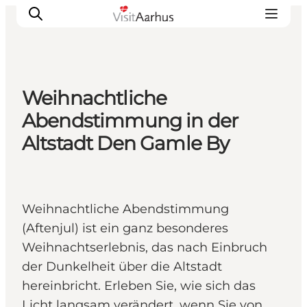
Weihnachtliche
Sehen und erleben
Abendstimmung in der
Veranstaltungen
Altstadt Den Gamle By
Städte und Regionen
Reiseplanung
Transport
Weihnachtliche Abendstimmung
(Aftenjul) ist ein ganz besonderes
Weihnachtserlebnis, das nach Einbruch
der Dunkelheit über die Altstadt
hereinbricht. Erleben Sie, wie sich das
Licht langsam verändert, wenn Sie von