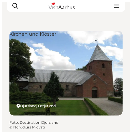
Kirchen und Klöster
Sehen und erleben
Veranstaltungen
Städte und Regionen
Reiseplanung
Transport
Djursland, Ostjütland
Foto
:
Destination Djursland
©
Norddjurs Provsti