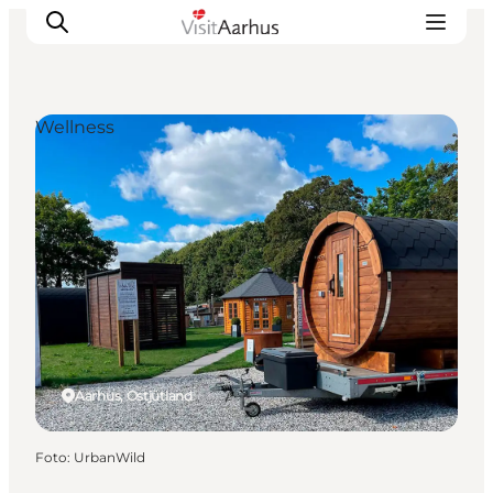
Wellness
Sehen und erleben
Veranstaltungen
Städte und Regionen
Reiseplanung
Transport
Aarhus, Ostjütland
Foto
:
UrbanWild