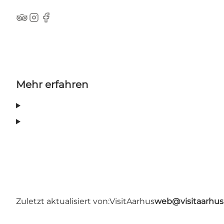
TripAdvisor
Instagram
Facebook
Mehr erfahren
Zuletzt aktualisiert von:
VisitAarhus
web@visitaarhu