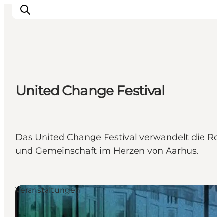
Sehen und erleben
United Change Festival
Veranstaltungen
Städte und Regionen
Reiseplanung
Transport
Das United Change Festival verwandelt die R
und Gemeinschaft im Herzen von Aarhus.
Veranstaltungen