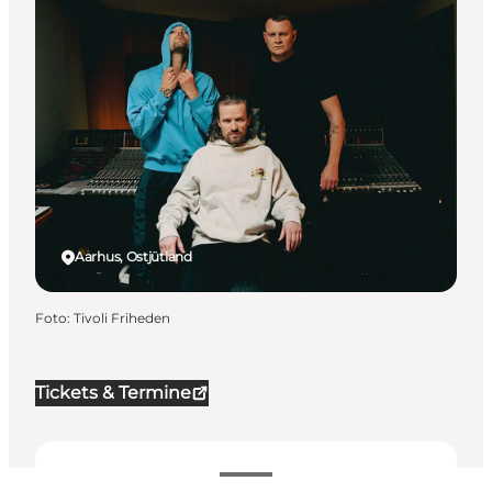
Aarhus, Ostjütland
Foto
:
Tivoli Friheden
Tickets & Termine
350 DKK