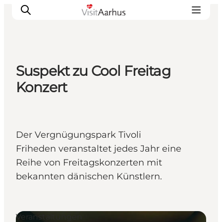
Suspekt zu Cool Freitag
Sehen und erleben
Konzert
Veranstaltungen
Städte und Regionen
Reiseplanung
Der Vergnügungspark Tivoli
Transport
Friheden veranstaltet jedes Jahr eine
Reihe von Freitagskonzerten mit
bekannten dänischen Künstlern.
Veranstaltungen