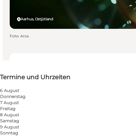
Aarhus, Ostjütland
Foto
:
Aros
Termine und Uhrzeiten
Termine und Uhrzeiten
Website besuchen
Mein Partner, Mir selbst
6 August
Donnerstag
7 August
Freitag
8 August
Samstag
9 August
Sonntag