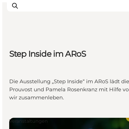
Sehen und erleben
Step Inside im ARoS
Veranstaltungen
Städte und Regionen
Reiseplanung
Transport
Die Ausstellung „Step Inside“ im ARoS lädt die
Prouvost und Pamela Rosenkranz mit Hilfe vo
wir zusammenleben.
Veranstaltungen