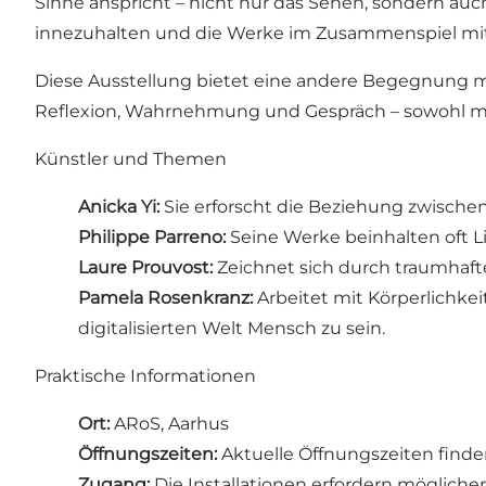
Sinne anspricht – nicht nur das Sehen, sondern au
innezuhalten und die Werke im Zusammenspiel mit 
Diese Ausstellung bietet eine andere Begegnung mit 
Reflexion, Wahrnehmung und Gespräch – sowohl mit 
Künstler und Themen
Anicka Yi:
Sie erforscht die Beziehung zwischen
Philippe Parreno:
Seine Werke beinhalten oft 
Laure Prouvost:
Zeichnet sich durch traumhafte
Pamela Rosenkranz:
Arbeitet mit Körperlichkei
digitalisierten Welt Mensch zu sein.
Praktische Informationen
Ort:
ARoS, Aarhus
Öffnungszeiten:
Aktuelle Öffnungszeiten finden
Zugang:
Die Installationen erfordern möglich