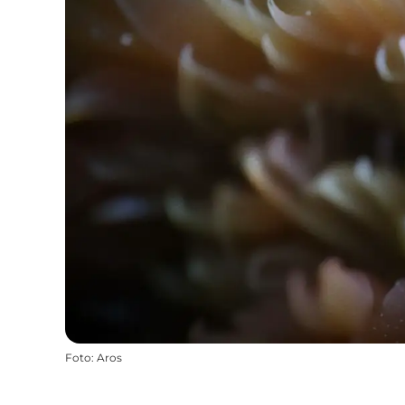
Foto
:
Aros