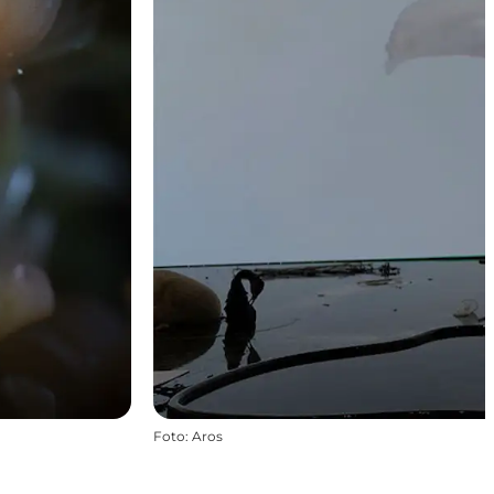
Foto
:
Aros