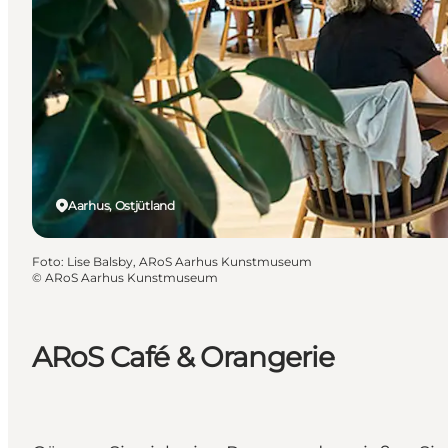
Aarhus, Ostjütland
Foto
:
Lise Balsby, ARoS Aarhus Kunstmuseum
©
ARoS Aarhus Kunstmuseum
ARoS Café & Orangerie