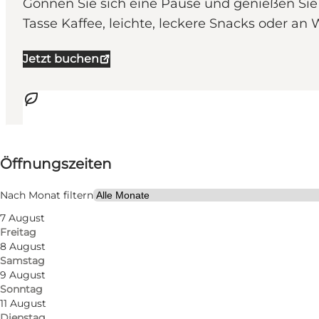
Gönnen Sie sich eine Pause und genießen Si
Tasse Kaffee, leichte, leckere Snacks oder 
Jetzt buchen
Öffnungszeiten anzeigen
Öffnungszeiten
Website besuchen
Kinder
Nach Monat filtern
7 August
Freitag
8 August
Samstag
9 August
Sonntag
11 August
Dienstag