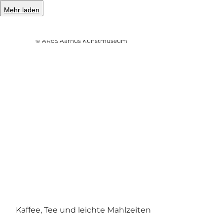
Mehr laden
Foto
:
Lise Balsby, ARoS Aarhus Kunstmuseum
©
ARoS Aarhus Kunstmuseum
Kaffee, Tee und leichte Mahlzeiten