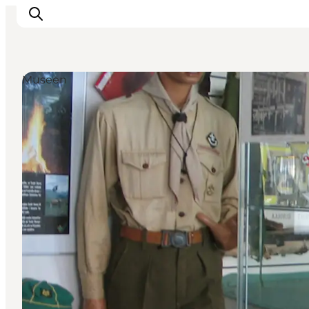
Museen
Sehen und erleben
Veranstaltungen
Städte und Regionen
Reiseplanung
Transport