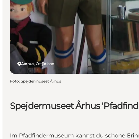
Aarhus, Ostjütland
Foto
:
Spejdermuseet Århus
Spejdermuseet Århus 'Pfadfi
Im Pfadfindermuseum kannst du schöne Erinn