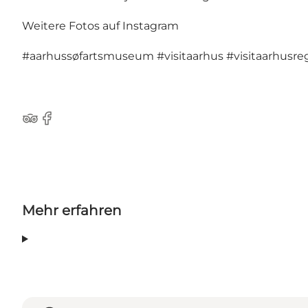
Weitere Fotos auf Instagram
#aarhussøfartsmuseum
#visitaarhus
#visitaarhusre
TripAdvisor
Facebook
Mehr erfahren