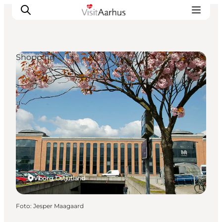
Shopping
Sehen und erleben
Veranstaltungen
Städte und Regionen
Reiseplanung
Transport
Viborg, Ostjütland
Foto
:
Jesper Maagaard