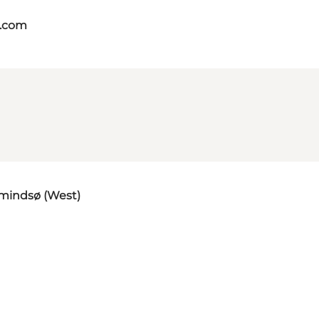
s.com
lmindsø (West)