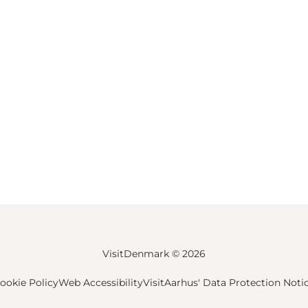
VisitDenmark ©
2026
ookie Policy
Web Accessibility
VisitAarhus' Data Protection Noti