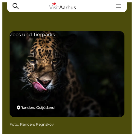
Zoos und Tierparks
Sehen und erleben
Veranstaltungen
Städte und Regionen
Reiseplanung
Transport
Randers, Ostjütland
Foto
:
Randers Regnskov