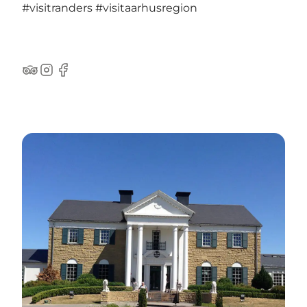
#visitranders
#visitaarhusregion
TripAdvisor
Instagram
Facebook