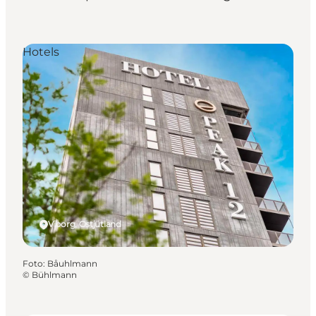
Hotels
Viborg, Ostjütland
Foto
:
Båuhlmann
©
Bühlmann