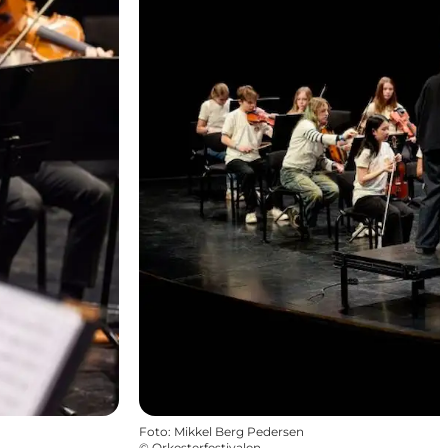
Foto
:
Mikkel Berg Pedersen
©
Orkesterfestivalen