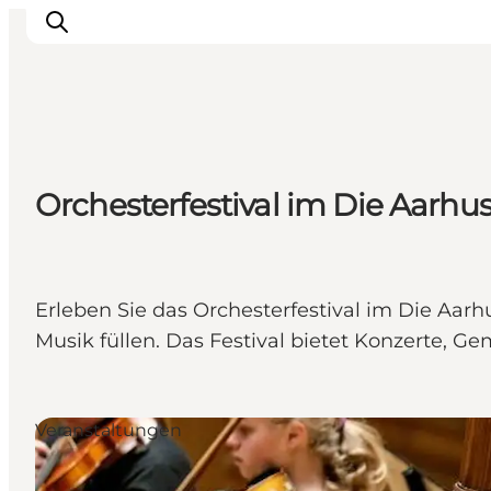
Sehen und erleben
Orchesterfestival im Die Aarhu
Veranstaltungen
Städte und Regionen
Reiseplanung
Transport
Erleben Sie das Orchesterfestival im Die Aar
Musik füllen. Das Festival bietet Konzerte, 
Veranstaltungen