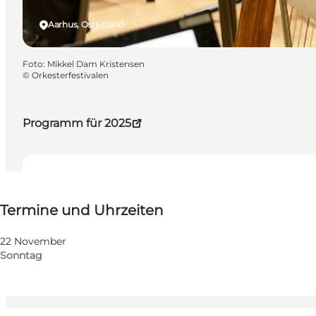
Aarhus, Ostjütland
Foto
:
Mikkel Dam Kristensen
©
Orkesterfestivalen
Programm für 2025
Termine und Uhrzeiten
Termine und Uhrzeiten
Kostenlos
Website besuchen
22 November
Sonntag