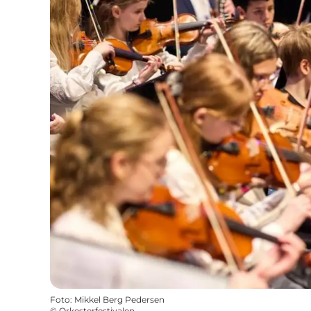
Foto
:
Mikkel Berg Pedersen
©
Orkesterfestivalen