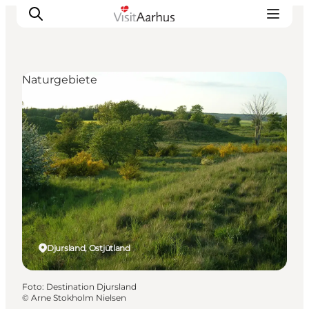
Naturgebiete
Sehen und erleben
Veranstaltungen
Städte und Regionen
Reiseplanung
Transport
Djursland, Ostjütland
Foto
:
Destination Djursland
©
Arne Stokholm Nielsen