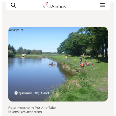
Angeln
Sehen und erleben
Veranstaltungen
Städte und Regionen
Reiseplanung
Transport
Djursland, Ostjütland
Foto
:
Moesholm Put And Take
©
Jens Ove Jespersen