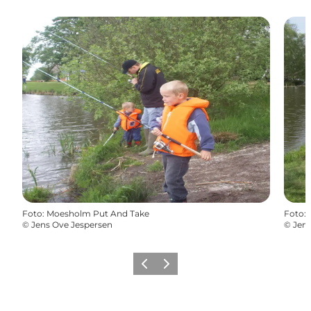
Foto
:
Moesholm Put And Take
Foto
:
©
Jens Ove Jespersen
©
Jens
Zurück
Weiter