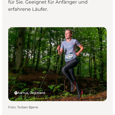
für Sie. Geeignet für Anfänger und
erfahrene Läufer.
Veranstaltungen
Aarhus, Ostjütland
Foto
:
Torben Bjerre