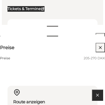
Tickets & Termine
Termine und Uhrzeiten
Termine und Uhrzeiten
205-270 DKK
Preise
Website besuchen
27 September
10:00 AM
Sonntag
Preise
205-270 DKK
Route anzeigen