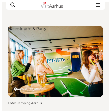
Nachtleben & Party
Sehen und erleben
Veranstaltungen
Städte und Regionen
Reiseplanung
Transport
Aarhus, Ostjütland
Foto
:
Camping Aarhus