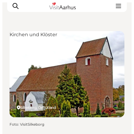
Kirchen und Klöster
Sehen und erleben
Veranstaltungen
Städte und Regionen
Reiseplanung
Transport
Silkeborg, Ostjütland
Foto
:
VisitSilkeborg