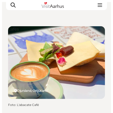
Cafés
Sehen und erleben
Veranstaltungen
Städte und Regionen
Reiseplanung
Transport
Djursland, Ostjütland
Foto
:
L'abacate Café