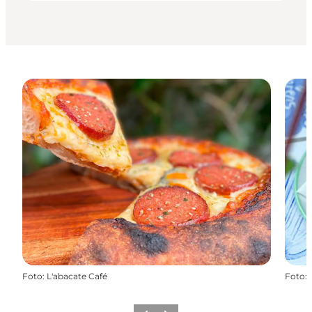
Foto
:
L'abacate Café
Foto
: