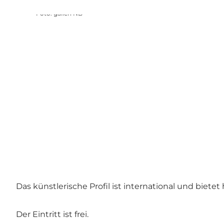
Foto
:
galleri NB
Das künstlerische Profil ist international und biete
Der Eintritt ist frei.