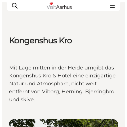
Kongenshus Kro
Sehen und erleben
Veranstaltungen
Städte und Regionen
Mit Lage mitten in der Heide umgibt das
Reiseplanung
Kongenshus Kro & Hotel eine einzigartige
Transport
Natur und Atmosphäre, nicht weit
entfernt von Viborg, Herning, Bjerringbro
und skive.
Gasthöfe