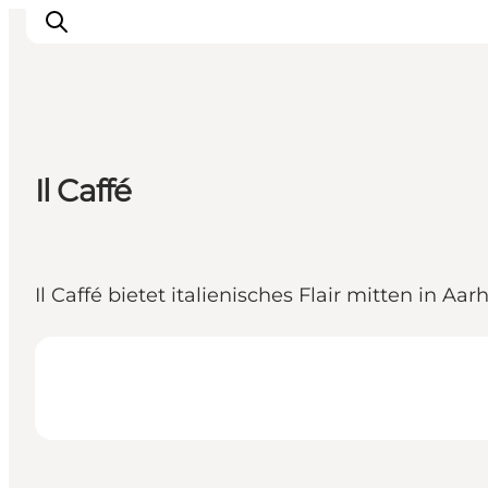
Sehen und erleben
Il Caffé
Veranstaltungen
Städte und Regionen
Reiseplanung
Il Caffé bietet italienisches Flair mitten in 
Transport