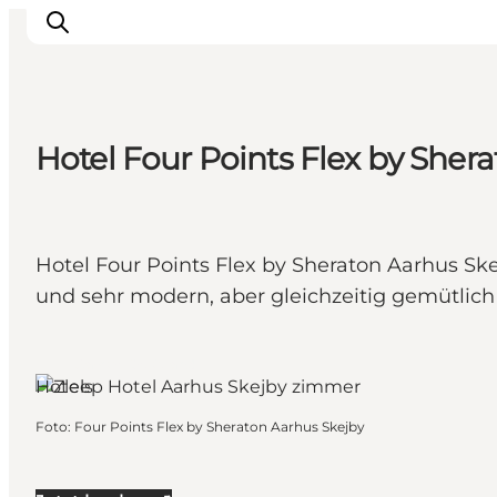
Hotel Four Points Flex by Sher
Sehen und erleben
Veranstaltungen
Städte und Regionen
Hotel Four Points Flex by Sheraton Aarhus Sk
Reiseplanung
und sehr modern, aber gleichzeitig gemütlic
Transport
Aarhus, Ostjütland
Hotels
Foto
:
Four Points Flex by Sheraton Aarhus Skejby