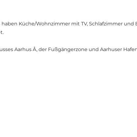
s haben Küche/Wohnzimmer mit TV, Schlafzimmer und B
t.
Flusses Aarhus Å, der Fußgängerzone und Aarhuser Hafen