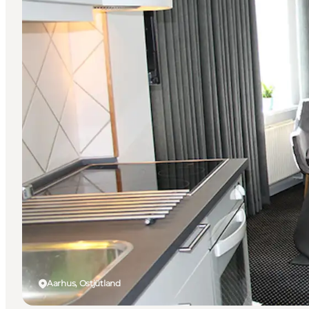
Aarhus, Ostjütland