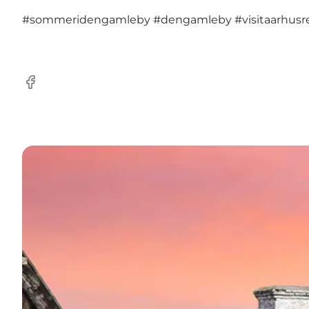
#sommeridengamleby
#dengamleby
#visitaarhusr
Facebook