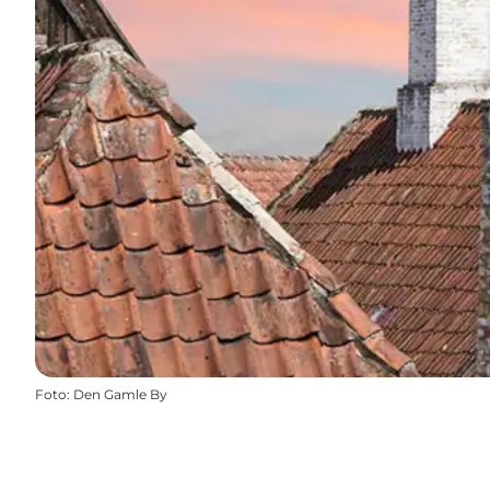
Foto
:
Den Gamle By