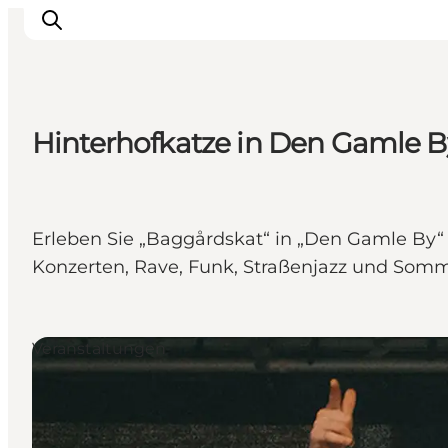
Hinterhofkatze in Den Gamle B
Sehen und erleben
Veranstaltungen
Städte und Regionen
Erleben Sie „Baggårdskat“ in „Den Gamle By“ i
Reiseplanung
Konzerten, Rave, Funk, Straßenjazz und Somm
Transport
Veranstaltungen