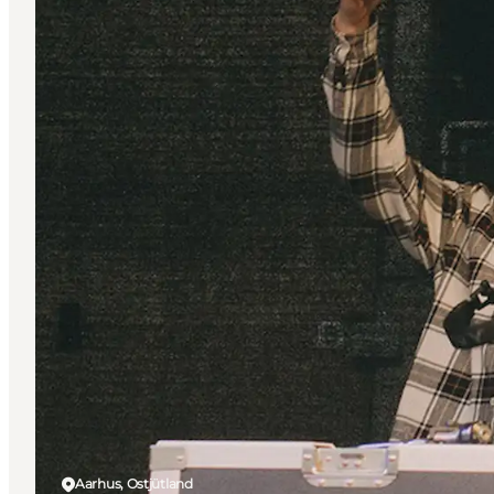
Aarhus, Ostjütland