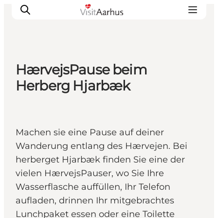
HærvejsPause beim
Sehen und erleben
Herberg Hjarbæk
Veranstaltungen
Städte und Regionen
Reiseplanung
Machen sie eine Pause auf deiner
Transport
Wanderung entlang des Hærvejen. Bei
herberget Hjarbæk finden Sie eine der
vielen HærvejsPauser, wo Sie Ihre
Wasserflasche auffüllen, Ihr Telefon
aufladen, drinnen Ihr mitgebrachtes
Lunchpaket essen oder eine Toilette