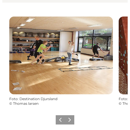
Foto
:
Destination Djursland
Foto
:
©
Thomas larsen
©
Tho
Zurück
Weiter