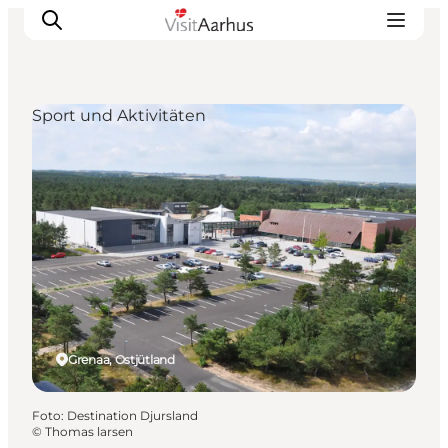
Sport und Aktivitäten
Sehen und erleben
Veranstaltungen
Städte und Regionen
Reiseplanung
Transport
Grenaa, Ostjütland
Foto
:
Destination Djursland
©
Thomas larsen