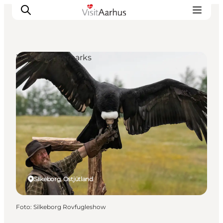
Zoos und Tierparks
Sehen und erleben
Veranstaltungen
Städte und Regionen
Reiseplanung
Transport
Silkeborg, Ostjütland
Foto
:
Silkeborg Rovfugleshow