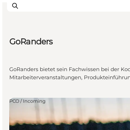
GoRanders
Sehen und erleben
Veranstaltungen
Städte und Regionen
GoRanders bietet sein Fachwissen bei der Koo
Reiseplanung
Mitarbeiterveranstaltungen, Produkteinführu
Transport
PCO / Incoming