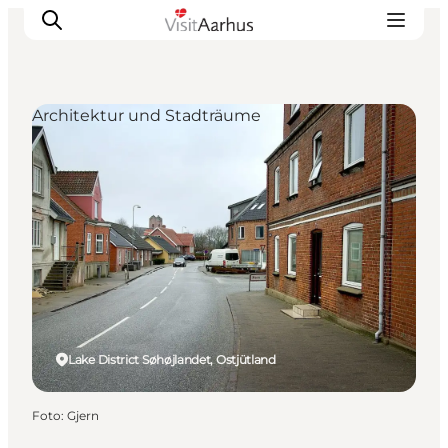
Architektur und Stadträume
Sehen und erleben
Veranstaltungen
Städte und Regionen
Reiseplanung
Transport
Lake District Søhøjlandet, Ostjütland
Foto
:
Gjern