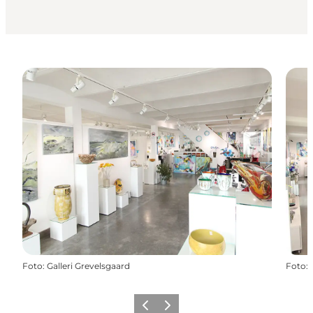
Foto
:
Galleri Grevelsgaard
Foto
:
Zurück
Weiter