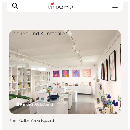
Galerien und Kunsthallen
Sehen und erleben
Veranstaltungen
Städte und Regionen
Reiseplanung
Transport
Randers, Ostjütland
Foto
:
Galleri Grevelsgaard