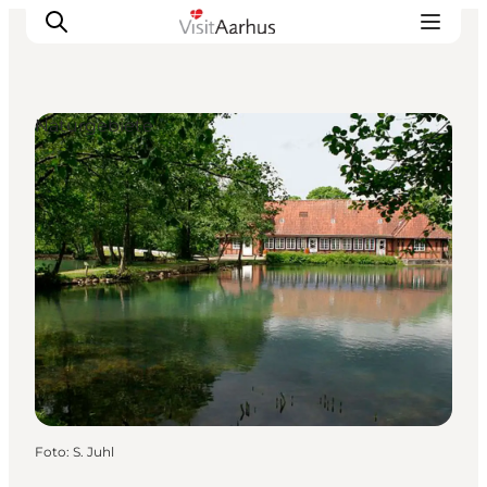
Naturgebiete
Sehen und erleben
Veranstaltungen
Städte und Regionen
Reiseplanung
Transport
Foto
:
S. Juhl