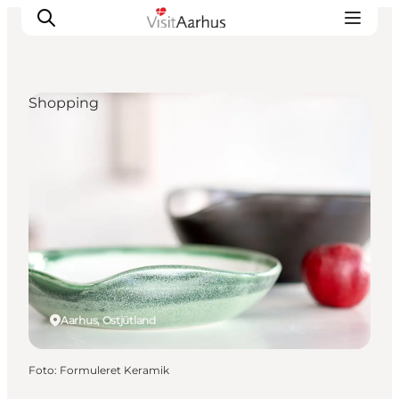
Shopping
Sehen und erleben
Veranstaltungen
Städte und Regionen
Reiseplanung
Transport
Aarhus, Ostjütland
Foto
:
Formuleret Keramik