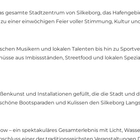
 das gesamte Stadtzentrum von Silkeborg, das Hafengebi
u einer einwöchigen Feier voller Stimmung, Kultur und
schen Musikern und lokalen Talenten bis hin zu Sportve
üsse aus Imbissständen, Streetfood und lokalen Spezial
aßenkunst und Installationen gefüllt, die die Stadt und
rschöne Bootsparaden und Kulissen den Silkeborg Langs
ow – ein spektakuläres Gesamterlebnis mit Licht, Wasse
bschluss einer der traditionsreichsten Veranstaltungen