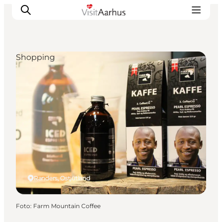
Shopping
Sehen und erleben
Veranstaltungen
Städte und Regionen
Reiseplanung
Transport
Randers, Ostjütland
Foto
:
Farm Mountain Coffee