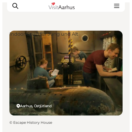
Indoor-Spaß für Jung und Alt
Sehen und erleben
Veranstaltungen
Städte und Regionen
Reiseplanung
Transport
Aarhus, Ostjütland
©
Escape History House