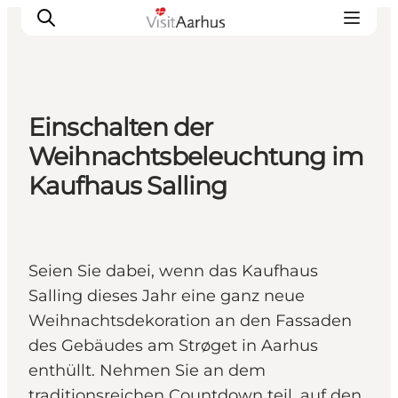
Einschalten der
Sehen und erleben
Weihnachtsbeleuchtung im
Veranstaltungen
Kaufhaus Salling
Städte und Regionen
Reiseplanung
Transport
Seien Sie dabei, wenn das Kaufhaus
Salling dieses Jahr eine ganz neue
Weihnachtsdekoration an den Fassaden
des Gebäudes am Strøget in Aarhus
enthüllt. Nehmen Sie an dem
traditionsreichen Countdown teil, auf den