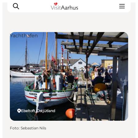
Yachthafen
Sehen und erleben
Veranstaltungen
Städte und Regionen
Reiseplanung
Transport
Ebeltoft, Ostjütland
Foto
:
Sebastian Nils