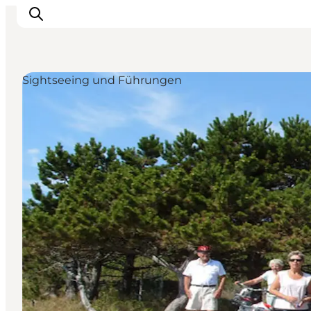
Sightseeing und Führungen
Sehen und erleben
Veranstaltungen
Städte und Regionen
Reiseplanung
Transport