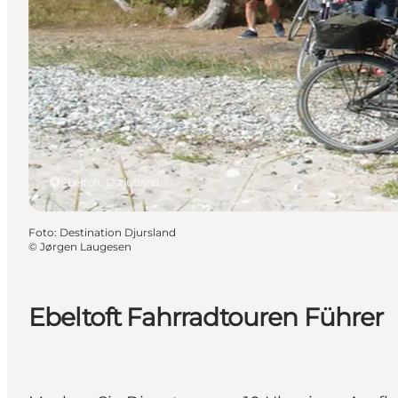
Ebeltoft, Ostjütland
Foto
:
Destination Djursland
©
Jørgen Laugesen
Ebeltoft Fahrradtouren Führer