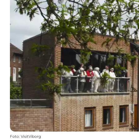
Foto
:
VisitViborg