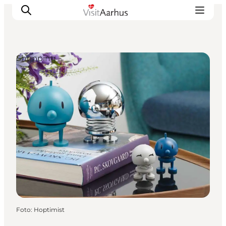
Shopping
Sehen und erleben
Veranstaltungen
Städte und Regionen
Reiseplanung
Transport
Foto
:
Hoptimist