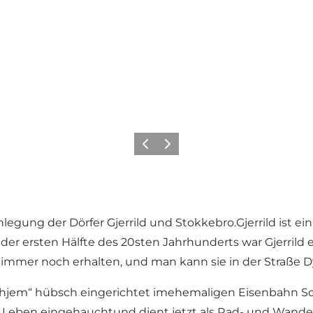
Zurück
Weiter
egung der Dörfer Gjerrild und Stokkebro.Gjerrild ist e
 der ersten Hälfte des 20sten Jahrhunderts war Gjerril
nd immer noch erhalten, und man kann sie in der Straße
ehjem“ hübsch eingerichtet imehemaligen Eisenbahn Sc
s Leben eingehauchtund dient jetzt als Rad- und Wand