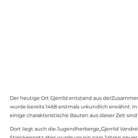
Der heutige Ort Gjerrild entstand aus derZusammenl
wurde bereits 1468 erstmals urkundlich erwähnt. In
einige charakteristische Bauten aus dieser Zeit si
Dort liegt auch die Jugendherberge„Gjerrild Vandr
Streckennetz aber wurde vor ein paar Jahren neue