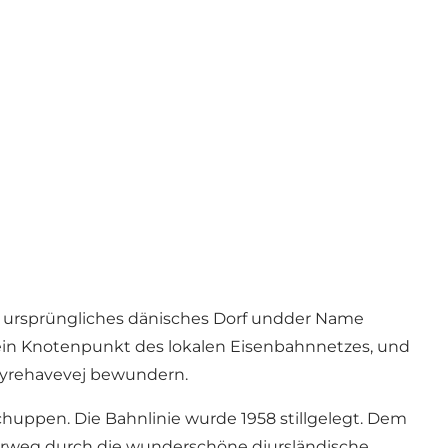
in ursprüngliches dänisches Dorf undder Name
d ein Knotenpunkt des lokalen Eisenbahnnetzes, und
 Dyrehavevej bewundern.
huppen. Die Bahnlinie wurde 1958 stillgelegt. Dem
erweg durch die wunderschöne djursländische