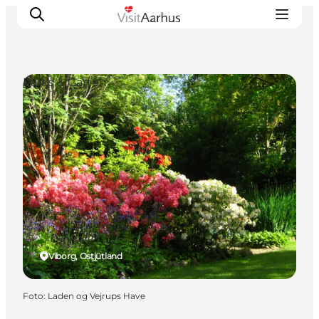
Parks & Gärten
Sehen und erleben
Veranstaltungen
Städte und Regionen
Reiseplanung
Transport
Viborg, Ostjütland
Foto
:
Laden og Vejrups Have